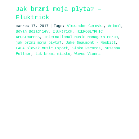
Jak brzmi moja płyta? –
Eluktrick
marzec 17, 2017
|
Tags:
Alexander Čerevka
,
Animal
,
Boyan Boiadjiev
,
Eluktrick
,
HIEROGLYPHIC
APOSTROPHES
,
International Music Managers Forum
,
jak brzmi moja płyta?
,
Jake Beaumont - Nesbitt
,
LALA Slovak Music Export
,
Slnko Records
,
Susanna
Fellner
,
tak brzmi miasto
,
Waves Vienna