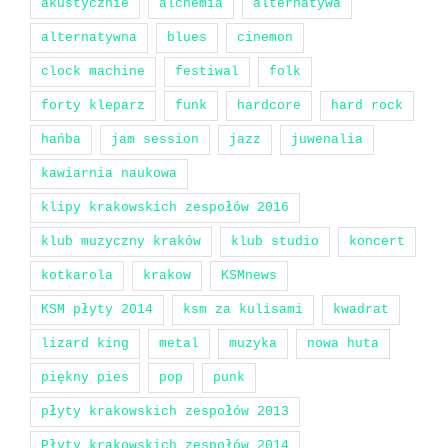
akustycznie
alchemia
alternatywa
alternatywna
blues
cinemon
clock machine
festiwal
folk
forty kleparz
funk
hardcore
hard rock
hańba
jam session
jazz
juwenalia
kawiarnia naukowa
klipy krakowskich zespołów 2016
klub muzyczny kraków
klub studio
koncert
kotkarola
krakow
KSMnews
KSM płyty 2014
ksm za kulisami
kwadrat
lizard king
metal
muzyka
nowa huta
piękny pies
pop
punk
płyty krakowskich zespołów 2013
Płyty krakowskich zespołów 2014