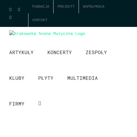
Skip
FUNDACJA
PROJEKTY
WSPÓŁPRACA
Facebook
Instagram
to
content
YouTube
KONTAKT
ARTYKUŁY
KONCERTY
ZESPOŁY
KLUBY
PŁYTY
MULTIMEDIA
FIRMY