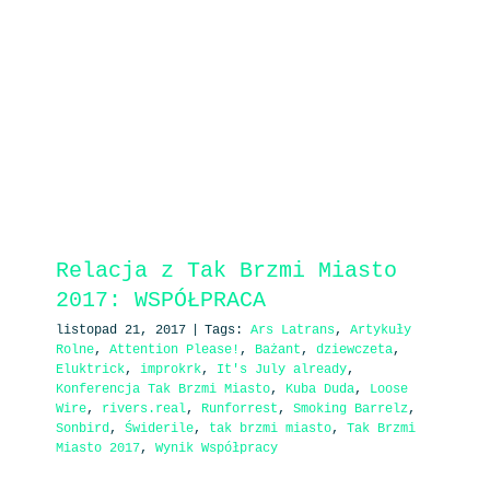
Relacja z Tak Brzmi Miasto
2017: WSPÓŁPRACA
listopad 21, 2017
|
Tags:
Ars Latrans
,
Artykuły
Rolne
,
Attention Please!
,
Bażant
,
dziewczeta
,
Eluktrick
,
improkrk
,
It's July already
,
Konferencja Tak Brzmi Miasto
,
Kuba Duda
,
Loose
Wire
,
rivers.real
,
Runforrest
,
Smoking Barrelz
,
Sonbird
,
Świderile
,
tak brzmi miasto
,
Tak Brzmi
Miasto 2017
,
Wynik Współpracy