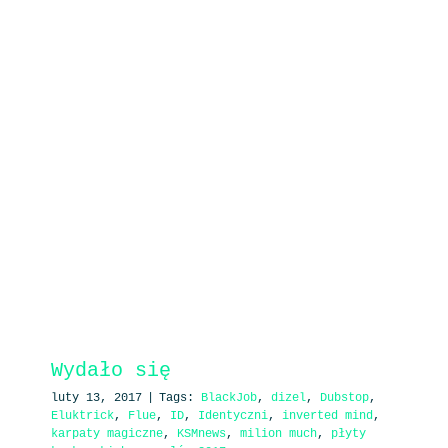
Wydało się
luty 13, 2017
|
Tags:
BlackJob
,
dizel
,
Dubstop
,
Eluktrick
,
Flue
,
ID
,
Identyczni
,
inverted mind
,
karpaty magiczne
,
KSMnews
,
milion much
,
płyty