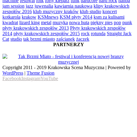
machine
festiwal
folk
forty kleparz
funk
hardcore
hard rock
hańba
jam session
jazz
juwenalia
kawiarnia naukowa
klipy krakowskich
zespołów 2016
klub muzyczny kraków
klub studio
koncert
kotkarola
krakow
KSMnews
KSM płyty 2014
ksm za kulisami
kwadrat
lizard king
metal
muzyka
nowa huta
piękny pies
pop
punk
płyty krakowskich zespołów 2013
Płyty krakowskich zespołów
2014
płyty krakowskich zespołów 2015
rock
rotunda
Straight Jack
Cat
studio
tak brzmi miasto
zaścianek
żaczek
PARTNERZY
Copyright 2011 - 2019 Krakowska Scena Muzyczna | Powered by
WordPress
|
Theme Fusion
Facebook
Instagram
YouTube