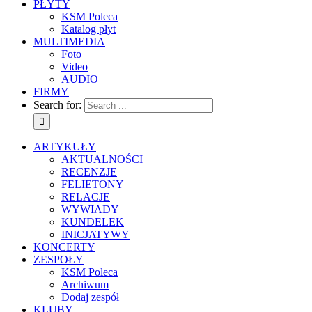
PŁYTY
KSM Poleca
Katalog płyt
MULTIMEDIA
Foto
Video
AUDIO
FIRMY
Search for:
ARTYKUŁY
AKTUALNOŚCI
RECENZJE
FELIETONY
RELACJE
WYWIADY
KUNDELEK
INICJATYWY
KONCERTY
ZESPOŁY
KSM Poleca
Archiwum
Dodaj zespół
KLUBY