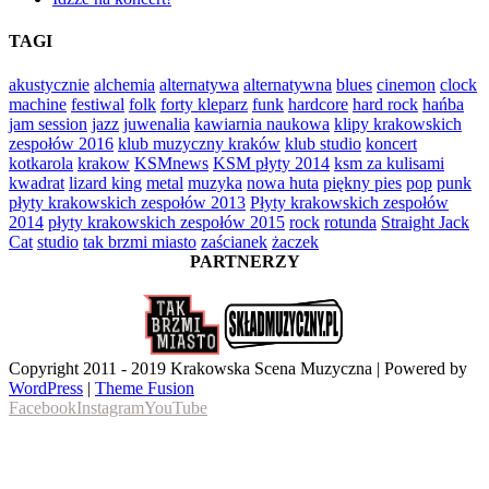
TAGI
akustycznie
alchemia
alternatywa
alternatywna
blues
cinemon
clock
machine
festiwal
folk
forty kleparz
funk
hardcore
hard rock
hańba
jam session
jazz
juwenalia
kawiarnia naukowa
klipy krakowskich
zespołów 2016
klub muzyczny kraków
klub studio
koncert
kotkarola
krakow
KSMnews
KSM płyty 2014
ksm za kulisami
kwadrat
lizard king
metal
muzyka
nowa huta
piękny pies
pop
punk
płyty krakowskich zespołów 2013
Płyty krakowskich zespołów
2014
płyty krakowskich zespołów 2015
rock
rotunda
Straight Jack
Cat
studio
tak brzmi miasto
zaścianek
żaczek
PARTNERZY
Copyright 2011 - 2019 Krakowska Scena Muzyczna | Powered by
WordPress
|
Theme Fusion
Facebook
Instagram
YouTube