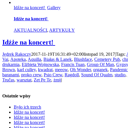
Idźże na koncert!
Gallery
Idźże na koncert!
AKTUALNOŚCI
,
ARTYKUŁY
Idźże na koncert!
Jędrek Rakoczy
2017-11-19T16:31:49+02:00
listopad 19, 2017
|
Tags:
Vai
,
Apoteka
,
Aquilla
,
Białas & Lanek
,
Blushface
,
Cemetery Pub
,
chi
drukarnia
,
Elżbieta Wojnowska
,
Francis Tuan
,
Group Of Man
,
Gypsy
Brown
,
karl culley
,
kwadrat
,
meeow
,
Oh Wonder
,
organek
,
Pandemic
baranami
,
proko crew
,
Psio Crew
,
Ragdoll
,
Sound Of Qualm
,
studio
,
Tručas
,
warsztat
,
Zet Pe Te
,
żmij
|
Ostatnie wpisy
Było ich trzech
Idźże na koncert!
Idźże na koncert!
Idźże na koncert!
Idźże na koncert!