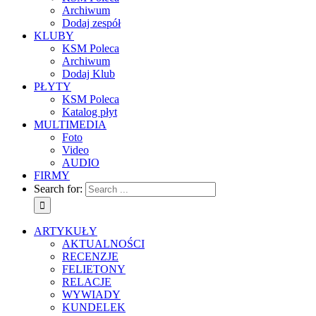
Archiwum
Dodaj zespół
KLUBY
KSM Poleca
Archiwum
Dodaj Klub
PŁYTY
KSM Poleca
Katalog płyt
MULTIMEDIA
Foto
Video
AUDIO
FIRMY
Search for:
ARTYKUŁY
AKTUALNOŚCI
RECENZJE
FELIETONY
RELACJE
WYWIADY
KUNDELEK