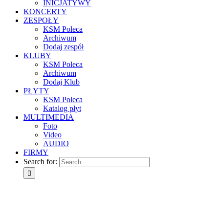
INICJATYWY
KONCERTY
ZESPOŁY
KSM Poleca
Archiwum
Dodaj zespół
KLUBY
KSM Poleca
Archiwum
Dodaj Klub
PŁYTY
KSM Poleca
Katalog płyt
MULTIMEDIA
Foto
Video
AUDIO
FIRMY
Search for: