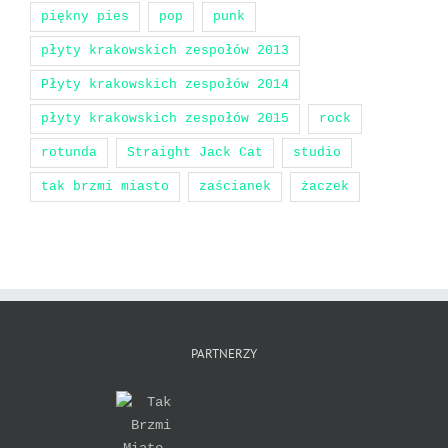
piękny pies
pop
punk
płyty krakowskich zespołów 2013
Płyty krakowskich zespołów 2014
płyty krakowskich zespołów 2015
rock
rotunda
Straight Jack Cat
studio
tak brzmi miasto
zaścianek
żaczek
PARTNERZY