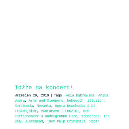
Idźże na koncert!
wrzesień 29, 2019
|
Tags:
Ania Dąbrowska
,
Anima
Umbra
,
Arms and Sleepers
,
behemoth
,
illusion
,
Moribunda
,
Nevanta
,
Opera Nowohucka & DJ
Trakmajster
,
PABLOPAVO I LUDZIKI
,
Rob
Coffinshaker's Underground Fire
,
stonerror
,
The
Real Blockhead
,
Them Pulp Criminals
,
Yppah