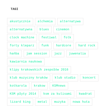
TAGI
akustycznie
alchemia
alternatywa
alternatywna
blues
cinemon
clock machine
festiwal
folk
forty kleparz
funk
hardcore
hard rock
hańba
jam session
jazz
juwenalia
kawiarnia naukowa
klipy krakowskich zespołów 2016
klub muzyczny kraków
klub studio
koncert
kotkarola
krakow
KSMnews
KSM płyty 2014
ksm za kulisami
kwadrat
lizard king
metal
muzyka
nowa huta