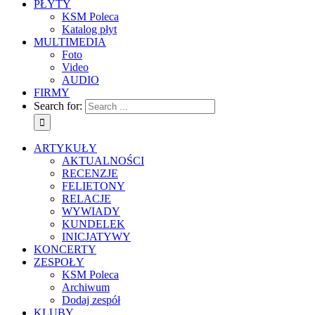
PŁYTY
KSM Poleca
Katalog płyt
MULTIMEDIA
Foto
Video
AUDIO
FIRMY
Search for:
ARTYKUŁY
AKTUALNOŚCI
RECENZJE
FELIETONY
RELACJE
WYWIADY
KUNDELEK
INICJATYWY
KONCERTY
ZESPOŁY
KSM Poleca
Archiwum
Dodaj zespół
KLUBY