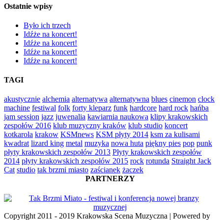
Ostatnie wpisy
Było ich trzech
Idźże na koncert!
Idźże na koncert!
Idźże na koncert!
Idźże na koncert!
TAGI
akustycznie
alchemia
alternatywa
alternatywna
blues
cinemon
clock
machine
festiwal
folk
forty kleparz
funk
hardcore
hard rock
hańba
jam session
jazz
juwenalia
kawiarnia naukowa
klipy krakowskich
zespołów 2016
klub muzyczny kraków
klub studio
koncert
kotkarola
krakow
KSMnews
KSM płyty 2014
ksm za kulisami
kwadrat
lizard king
metal
muzyka
nowa huta
piękny pies
pop
punk
płyty krakowskich zespołów 2013
Płyty krakowskich zespołów
2014
płyty krakowskich zespołów 2015
rock
rotunda
Straight Jack
Cat
studio
tak brzmi miasto
zaścianek
żaczek
PARTNERZY
Copyright 2011 - 2019 Krakowska Scena Muzyczna | Powered by