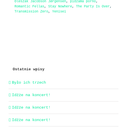
Oleszak Jacobson Jørgensen
,
pidżama porno
,
Romantic Fellas
,
Stay Nowhere
,
The Party Is Over
,
Transmission Zero
,
Yenisei
Ostatnie wpisy
Było ich trzech
Idźże na koncert!
Idźże na koncert!
Idźże na koncert!