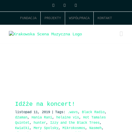
Skip
Facebook
Instagram
YouTube
to
content
FUNDACJA
PROJEKTY
WSPÓŁPRACA
KONTAKT
Idźże na koncert!
listopad 11, 2019
|
Tags:
.wavs
,
Black Radio
,
dżaman
,
Hania Rani
,
helaine vis
,
Hot Tamales
Quintet
,
hunter
,
Izzy and the Black Trees
,
Kwiatki
,
Mery Spolsky
,
Mikrokosmos
,
Nasmeh
,