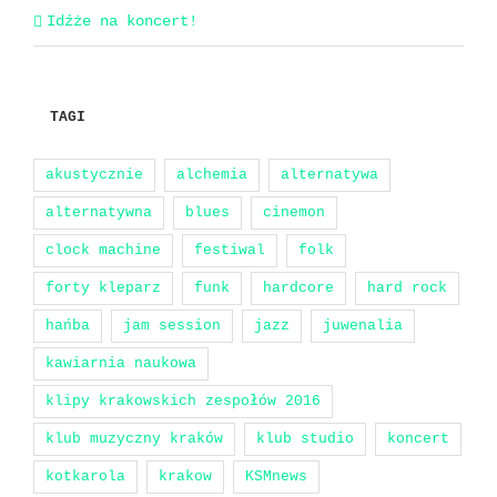
Idźże na koncert!
TAGI
akustycznie
alchemia
alternatywa
alternatywna
blues
cinemon
clock machine
festiwal
folk
forty kleparz
funk
hardcore
hard rock
hańba
jam session
jazz
juwenalia
kawiarnia naukowa
klipy krakowskich zespołów 2016
klub muzyczny kraków
klub studio
koncert
kotkarola
krakow
KSMnews