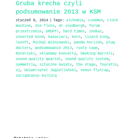
Gruba krecha czyli
podsumowanie 2013 w KSM
styczeń 9, 2014
|
Tags:
alchemia
,
cinemon
,
clock
machine
,
die flote
,
dr zoydbergh
,
forum
przestrzenie
,
GRUFF!
,
hard times
,
innkai
,
inverted mind
,
kaseciarz
,
korn
,
lizard king
,
luxoft
,
Michał Wiśniewski
,
panda horizon
,
plug
doctors
,
podsumowanie 2013
,
rusty cage
,
Rycerzyki
,
skladamy koncerty
,
Smoking Barrelz
,
sound quality quartet
,
sound quality system
,
symmetria
,
sztuczne kwiaty
,
the stage
,
Tourette
,
uj
,
Uniwersytet Jagielloński
,
venus flytrap
,
zarządzanie kulturą